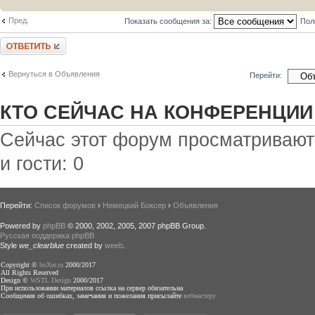
Пред.
Показать сообщения за:
Пол
Ответить
Вернуться в Объявления
Перейти:
КТО СЕЙЧАС НА КОНФЕРЕНЦИИ
Сейчас этот форум просматривают:
и гости: 0
Перейти:
Список форумов
›
Немецкий Боксер
›
Объявления
Powered by
phpBB
© 2000, 2002, 2005, 2007 phpBB Group.
Русская поддержка phpBB
Style
we_clearblue
created by
weeb
.
Copyright ©
boXer.ru
2000/2017
All Rights Reserved
Design ©
WSTL Design
2000/2017
При использовании материалов ссылка на сервер обязательна
Сообщения об ошибках, замечания и пожелания присылайте
вебмастеру