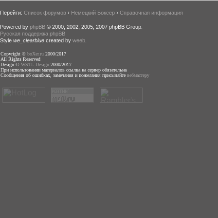
Перейти:
Список форумов
›
Немецкий Боксер
›
Справочная информация
Powered by
phpBB
© 2000, 2002, 2005, 2007 phpBB Group.
Русская поддержка phpBB
Style
we_clearblue
created by
weeb
.
Copyright ©
boXer.ru
2000/2017
All Rights Reserved
Design ©
WSTL Design
2000/2017
При использовании материалов ссылка на сервер обязательна
Сообщения об ошибках, замечания и пожелания присылайте
вебмастеру