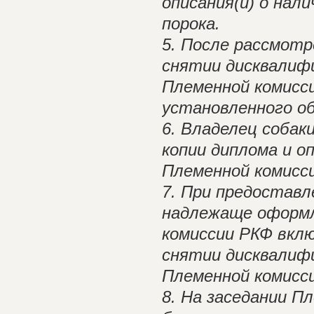
описания(й) о на
порока.
5. После рассмотр
снятии дисквалиф
Племенной комисси
установленного об
6. Владелец собак
копии диплома и о
Племенной комисс
7. При предостав
надлежаще оформл
комиссии РКФ вклю
снятии дисквалифи
Племенной комисс
8. На заседании П