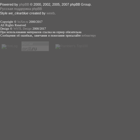
Powered by
phpBB
© 2000, 2002, 2005, 2007 phpBB Group.
Русская поддержка phpBB
Style
we_clearblue
created by
weeb
.
Copyright ©
boXer.ru
2000/2017
All Rights Reserved
Design ©
WSTL Design
2000/2017
При использовании материалов ссылка на сервер обязательна
Сообщения об ошибках, замечания и пожелания присылайте
вебмастеру