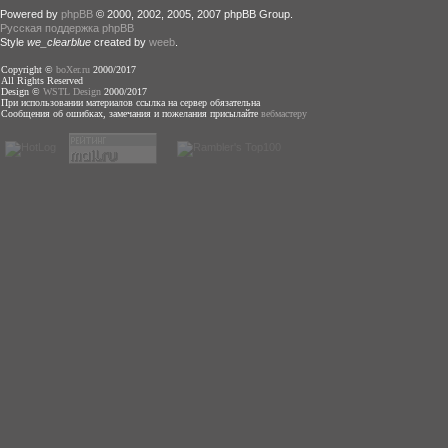
Powered by
phpBB
© 2000, 2002, 2005, 2007 phpBB Group.
Русская поддержка phpBB
Style
we_clearblue
created by
weeb
.
Copyright ©
boXer.ru
2000/2017
All Rights Reserved
Design ©
WSTL Design
2000/2017
При использовании материалов ссылка на сервер обязательна
Сообщения об ошибках, замечания и пожелания присылайте
вебмастеру