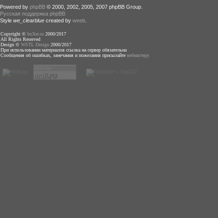
Powered by
phpBB
© 2000, 2002, 2005, 2007 phpBB Group.
Русская поддержка phpBB
Style
we_clearblue
created by
weeb
.
Copyright ©
boXer.ru
2000/2017
All Rights Reserved
Design ©
WSTL Design
2000/2017
При использовании материалов ссылка на сервер обязательна
Сообщения об ошибках, замечания и пожелания присылайте
вебмастеру