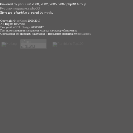
Powered by
phpBB
© 2000, 2002, 2005, 2007 phpBB Group.
Русская поддержка phpBB
Style
we_clearblue
created by
weeb
.
Copyright ©
boXer.ru
2000/2017
All Rights Reserved
Design ©
WSTL Design
2000/2017
При использовании материалов ссылка на сервер обязательна
Сообщения об ошибках, замечания и пожелания присылайте
вебмастеру