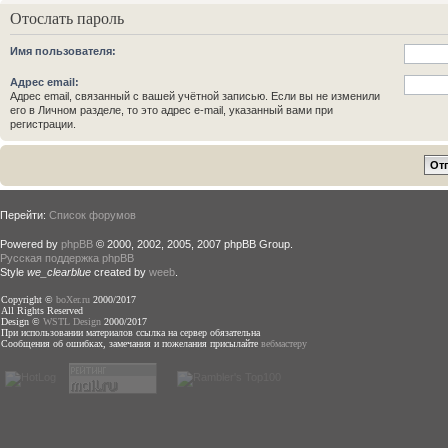
Отослать пароль
Имя пользователя:
Адрес email:
Адрес email, связанный с вашей учётной записью. Если вы не изменили
его в Личном разделе, то это адрес e-mail, указанный вами при
регистрации.
Перейти:
Список форумов
Powered by
phpBB
© 2000, 2002, 2005, 2007 phpBB Group.
Русская поддержка phpBB
Style
we_clearblue
created by
weeb
.
Copyright ©
boXer.ru
2000/2017
All Rights Reserved
Design ©
WSTL Design
2000/2017
При использовании материалов ссылка на сервер обязательна
Сообщения об ошибках, замечания и пожелания присылайте
вебмастеру