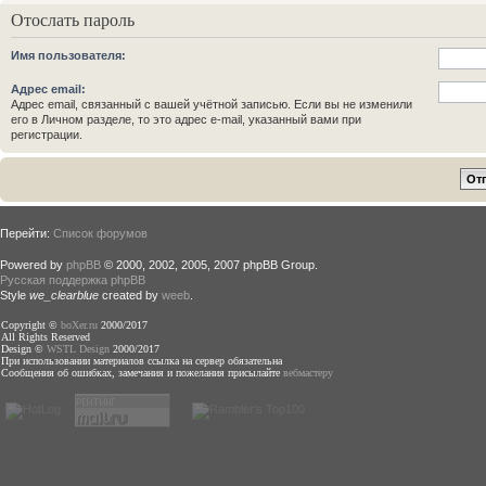
Отослать пароль
Имя пользователя:
Адрес email:
Адрес email, связанный с вашей учётной записью. Если вы не изменили
его в Личном разделе, то это адрес e-mail, указанный вами при
регистрации.
Перейти:
Список форумов
Powered by
phpBB
© 2000, 2002, 2005, 2007 phpBB Group.
Русская поддержка phpBB
Style
we_clearblue
created by
weeb
.
Copyright ©
boXer.ru
2000/2017
All Rights Reserved
Design ©
WSTL Design
2000/2017
При использовании материалов ссылка на сервер обязательна
Сообщения об ошибках, замечания и пожелания присылайте
вебмастеру