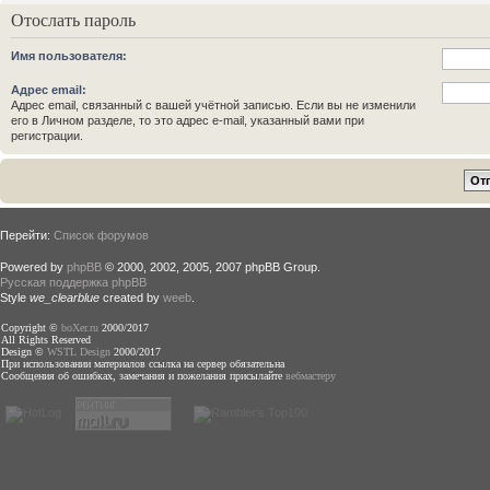
Отослать пароль
Имя пользователя:
Адрес email:
Адрес email, связанный с вашей учётной записью. Если вы не изменили
его в Личном разделе, то это адрес e-mail, указанный вами при
регистрации.
Перейти:
Список форумов
Powered by
phpBB
© 2000, 2002, 2005, 2007 phpBB Group.
Русская поддержка phpBB
Style
we_clearblue
created by
weeb
.
Copyright ©
boXer.ru
2000/2017
All Rights Reserved
Design ©
WSTL Design
2000/2017
При использовании материалов ссылка на сервер обязательна
Сообщения об ошибках, замечания и пожелания присылайте
вебмастеру