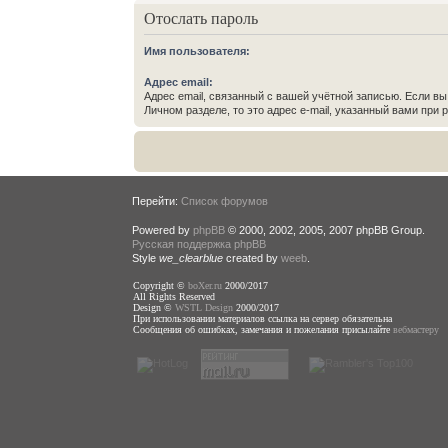
Отослать пароль
Имя пользователя:
Адрес email:
Адрес email, связанный с вашей учётной записью. Если вы
Личном разделе, то это адрес e-mail, указанный вами при 
Перейти:
Список форумов
Powered by
phpBB
© 2000, 2002, 2005, 2007 phpBB Group.
Русская поддержка phpBB
Style
we_clearblue
created by
weeb
.
Copyright ©
boXer.ru
2000/2017
All Rights Reserved
Design ©
WSTL Design
2000/2017
При использовании материалов ссылка на сервер обязательна
Сообщения об ошибках, замечания и пожелания присылайте
вебмастеру