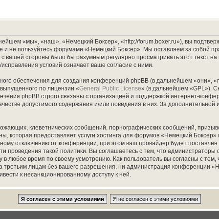
йшем «мы», «наш», «Немецкий Боксер», «http://forum.boxer.ru»), вы подтве
ите и не пользуйтесь форумами «Немецкий Боксер». Мы оставляем за собой пр
о с вашей стороны было бы разумным регулярно просматривать этот текст на
исправления условий означает ваше согласие с ними.
ого обеспечения для создания конференций phpBB (в дальнейшем «они», «
 выпущенного по лицензии «
General Public License
» (в дальнейшем «GPL»). С
чения phpBB строго связаны с организацией и поддержкой интернет-конфере
ачестве допустимого содержания и/или поведения в них. За дополнительно
рожающих, клеветнических сообщений, порнографических сообщений, призыво
аны, которая предоставляет услуги хостинга для форумов «Немецкий Боксер
ному отключению от конференции, при этом ваш провайдер будет поставлен в 
ти проведения такой политики. Вы соглашаетесь с тем, что администраторы
 в любое время по своему усмотрению. Как пользователь вы согласны с тем,
та третьим лицам без вашего разрешения, ни администрация конференции «Н
ривести к несанкционированному доступу к ней.