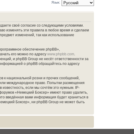
Язык:
рждаете своё согласие со следующими условиями.
аво изменять эти правила в любое время и сделаем
 предмет изменений, так как использование
программное обеспечение phpBB»,
качать его можно по адресу
www.phpbb.com
.
нций, и phpBB Group не несёт ответственности за
й информацией о phpBB обращайтесь по адресу
в к национальной розни и прочих сообщений,
» или международное право. Попытки размещения
известность, если мы сочтём это нужным. IP-
 форумов «Немецкий Боксер» имеют право удалить,
 что введённая вами информация будет храниться в
емецкий Боксер», ни phpBB Group не может быть