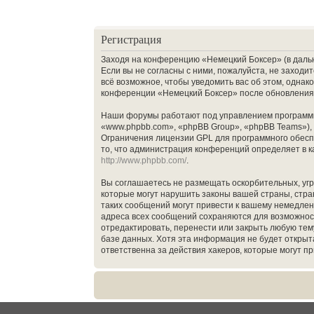
Регистрация
Заходя на конференцию «Немецкий Боксер» (в дальне
Если вы не согласны с ними, пожалуйста, не заход
всё возможное, чтобы уведомить вас об этом, однак
конференции «Немецкий Боксер» после обновления/
Наши форумы работают под управлением программн
«www.phpbb.com», «phpBB Group», «phpBB Teams»),
Ограничения лицензии GPL для программного обеспе
то, что администрация конференций определяет в к
http://www.phpbb.com/
.
Вы соглашаетесь не размещать оскорбительных, уг
которые могут нарушить законы вашей страны, стр
таких сообщений могут привести к вашему немедлен
адреса всех сообщений сохраняются для возможнос
отредактировать, перенести или закрыть любую тему
базе данных. Хотя эта информация не будет откры
ответственна за действия хакеров, которые могут п