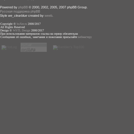
Powered by
phpBB
© 2000, 2002, 2005, 2007 phpBB Group.
Русская поддержка phpBB
Style
we_clearblue
created by
weeb
.
Copyright ©
boXer.ru
2000/2017
All Rights Reserved
Design ©
WSTL Design
2000/2017
При использовании материалов ссылка на сервер обязательна
Сообщения об ошибках, замечания и пожелания присылайте
вебмастеру