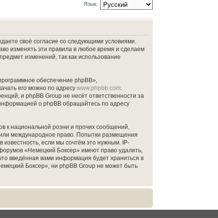
Язык:
рждаете своё согласие со следующими условиями.
аво изменять эти правила в любое время и сделаем
 предмет изменений, так как использование
программное обеспечение phpBB»,
качать его можно по адресу
www.phpbb.com
.
нций, и phpBB Group не несёт ответственности за
й информацией о phpBB обращайтесь по адресу
в к национальной розни и прочих сообщений,
» или международное право. Попытки размещения
известность, если мы сочтём это нужным. IP-
 форумов «Немецкий Боксер» имеют право удалить,
 что введённая вами информация будет храниться в
емецкий Боксер», ни phpBB Group не может быть