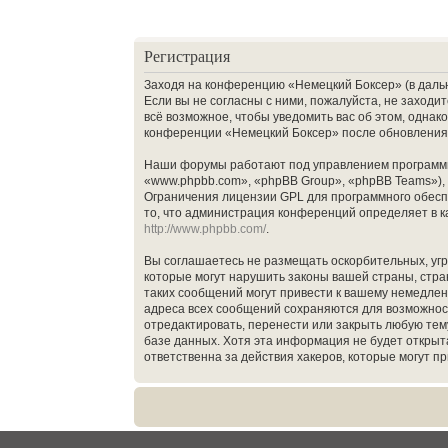
Регистрация
Заходя на конференцию «Немецкий Боксер» (в дальне
Если вы не согласны с ними, пожалуйста, не заход
всё возможное, чтобы уведомить вас об этом, однак
конференции «Немецкий Боксер» после обновления/
Наши форумы работают под управлением программн
«www.phpbb.com», «phpBB Group», «phpBB Teams»),
Ограничения лицензии GPL для программного обеспе
то, что администрация конференций определяет в к
http://www.phpbb.com/
.
Вы соглашаетесь не размещать оскорбительных, уг
которые могут нарушить законы вашей страны, стр
таких сообщений могут привести к вашему немедлен
адреса всех сообщений сохраняются для возможнос
отредактировать, перенести или закрыть любую тему
базе данных. Хотя эта информация не будет откры
ответственна за действия хакеров, которые могут п