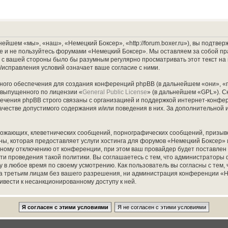
йшем «мы», «наш», «Немецкий Боксер», «http://forum.boxer.ru»), вы подтве
ите и не пользуйтесь форумами «Немецкий Боксер». Мы оставляем за собой пр
о с вашей стороны было бы разумным регулярно просматривать этот текст на
исправления условий означает ваше согласие с ними.
ого обеспечения для создания конференций phpBB (в дальнейшем «они», «
 выпущенного по лицензии «
General Public License
» (в дальнейшем «GPL»). С
чения phpBB строго связаны с организацией и поддержкой интернет-конфере
ачестве допустимого содержания и/или поведения в них. За дополнительно
рожающих, клеветнических сообщений, порнографических сообщений, призыво
аны, которая предоставляет услуги хостинга для форумов «Немецкий Боксер
ному отключению от конференции, при этом ваш провайдер будет поставлен в 
ти проведения такой политики. Вы соглашаетесь с тем, что администраторы
 в любое время по своему усмотрению. Как пользователь вы согласны с тем,
та третьим лицам без вашего разрешения, ни администрация конференции «Н
ривести к несанкционированному доступу к ней.