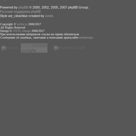
Powered by
phpBB
© 2000, 2002, 2005, 2007 phpBB Group.
Русская поддержка phpBB
Style
we_clearblue
created by
weeb
.
Copyright ©
boXer.ru
2000/2017
All Rights Reserved
Design ©
WSTL Design
2000/2017
При использовании материалов ссылка на сервер обязательна
Сообщения об ошибках, замечания и пожелания присылайте
вебмастеру