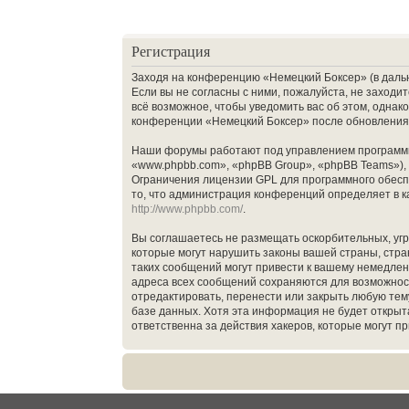
Регистрация
Заходя на конференцию «Немецкий Боксер» (в дальне
Если вы не согласны с ними, пожалуйста, не заход
всё возможное, чтобы уведомить вас об этом, однак
конференции «Немецкий Боксер» после обновления/
Наши форумы работают под управлением программн
«www.phpbb.com», «phpBB Group», «phpBB Teams»),
Ограничения лицензии GPL для программного обеспе
то, что администрация конференций определяет в к
http://www.phpbb.com/
.
Вы соглашаетесь не размещать оскорбительных, уг
которые могут нарушить законы вашей страны, стр
таких сообщений могут привести к вашему немедлен
адреса всех сообщений сохраняются для возможнос
отредактировать, перенести или закрыть любую тему
базе данных. Хотя эта информация не будет откры
ответственна за действия хакеров, которые могут п