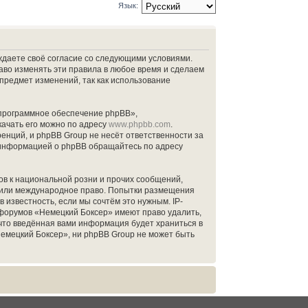
Язык:
рждаете своё согласие со следующими условиями.
аво изменять эти правила в любое время и сделаем
 предмет изменений, так как использование
программное обеспечение phpBB»,
качать его можно по адресу
www.phpbb.com
.
нций, и phpBB Group не несёт ответственности за
й информацией о phpBB обращайтесь по адресу
в к национальной розни и прочих сообщений,
» или международное право. Попытки размещения
известность, если мы сочтём это нужным. IP-
 форумов «Немецкий Боксер» имеют право удалить,
 что введённая вами информация будет храниться в
емецкий Боксер», ни phpBB Group не может быть