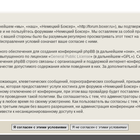
йшем «мы», «наш», «Немецкий Боксер», «http://forum.boxer.ru»), вы подтве
ите и не пользуйтесь форумами «Немецкий Боксер». Мы оставляем за собой пр
о с вашей стороны было бы разумным регулярно просматривать этот текст на
исправления условий означает ваше согласие с ними.
ого обеспечения для создания конференций phpBB (в дальнейшем «они», «
 выпущенного по лицензии «
General Public License
» (в дальнейшем «GPL»). С
чения phpBB строго связаны с организацией и поддержкой интернет-конфере
ачестве допустимого содержания и/или поведения в них. За дополнительно
рожающих, клеветнических сообщений, порнографических сообщений, призыво
аны, которая предоставляет услуги хостинга для форумов «Немецкий Боксер
ному отключению от конференции, при этом ваш провайдер будет поставлен в 
ти проведения такой политики. Вы соглашаетесь с тем, что администраторы
 в любое время по своему усмотрению. Как пользователь вы согласны с тем,
та третьим лицам без вашего разрешения, ни администрация конференции «Н
ривести к несанкционированному доступу к ней.