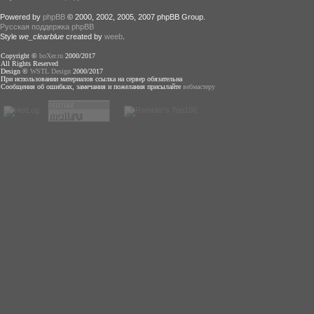
Powered by
phpBB
© 2000, 2002, 2005, 2007 phpBB Group.
Русская поддержка phpBB
Style
we_clearblue
created by
weeb
.
Copyright ©
boXer.ru
2000/2017
All Rights Reserved
Design ©
WSTL Design
2000/2017
При использовании материалов ссылка на сервер обязательна
Сообщения об ошибках, замечания и пожелания присылайте
вебмастеру