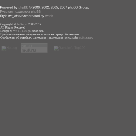
Powered by
phpBB
© 2000, 2002, 2005, 2007 phpBB Group.
Русская поддержка phpBB
Style
we_clearblue
created by
weeb
.
Copyright ©
boXer.ru
2000/2017
All Rights Reserved
Design ©
WSTL Design
2000/2017
При использовании материалов ссылка на сервер обязательна
Сообщения об ошибках, замечания и пожелания присылайте
вебмастеру