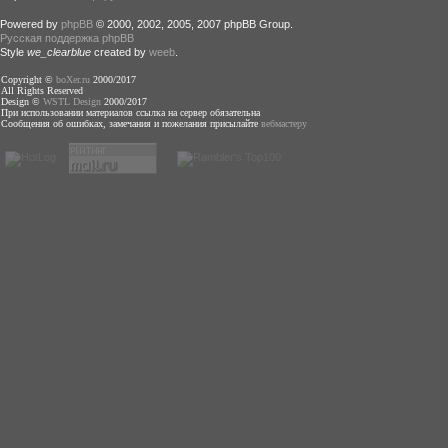
Powered by
phpBB
© 2000, 2002, 2005, 2007 phpBB Group.
Русская поддержка phpBB
Style
we_clearblue
created by
weeb
.
Copyright ©
boXer.ru
2000/2017
All Rights Reserved
Design ©
WSTL Design
2000/2017
При использовании материалов ссылка на сервер обязательна
Сообщения об ошибках, замечания и пожелания присылайте
вебмастеру