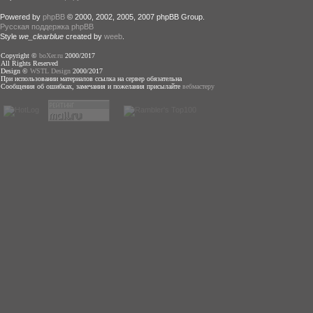
Powered by
phpBB
© 2000, 2002, 2005, 2007 phpBB Group.
Русская поддержка phpBB
Style
we_clearblue
created by
weeb
.
Copyright ©
boXer.ru
2000/2017
All Rights Reserved
Design ©
WSTL Design
2000/2017
При использовании материалов ссылка на сервер обязательна
Сообщения об ошибках, замечания и пожелания присылайте
вебмастеру