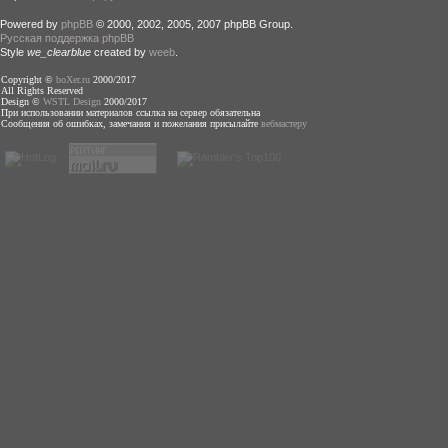
Powered by
phpBB
© 2000, 2002, 2005, 2007 phpBB Group.
Русская поддержка phpBB
Style
we_clearblue
created by
weeb
.
Copyright ©
boXer.ru
2000/2017
All Rights Reserved
Design ©
WSTL Design
2000/2017
При использовании материалов ссылка на сервер обязательна
Сообщения об ошибках, замечания и пожелания присылайте
вебмастеру