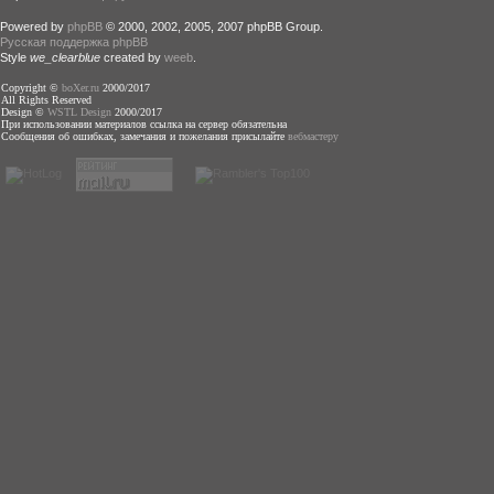
Powered by
phpBB
© 2000, 2002, 2005, 2007 phpBB Group.
Русская поддержка phpBB
Style
we_clearblue
created by
weeb
.
Copyright ©
boXer.ru
2000/2017
All Rights Reserved
Design ©
WSTL Design
2000/2017
При использовании материалов ссылка на сервер обязательна
Сообщения об ошибках, замечания и пожелания присылайте
вебмастеру