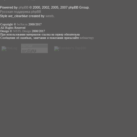
Powered by
phpBB
© 2000, 2002, 2005, 2007 phpBB Group.
Русская поддержка phpBB
Style
we_clearblue
created by
weeb
.
Copyright ©
boXer.ru
2000/2017
All Rights Reserved
Design ©
WSTL Design
2000/2017
При использовании материалов ссылка на сервер обязательна
Сообщения об ошибках, замечания и пожелания присылайте
вебмастеру