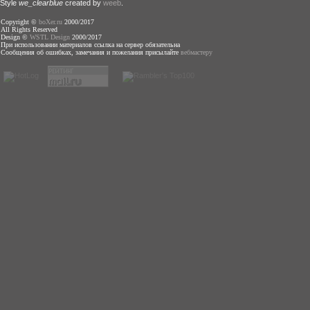
Style
we_clearblue
created by
weeb
.
Copyright ©
boXer.ru
2000/2017
All Rights Reserved
Design ©
WSTL Design
2000/2017
При использовании материалов ссылка на сервер обязательна
Сообщения об ошибках, замечания и пожелания присылайте
вебмастеру