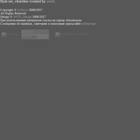
Style
we_clearblue
created by
weeb
.
Copyright ©
boXer.ru
2000/2017
All Rights Reserved
Design ©
WSTL Design
2000/2017
При использовании материалов ссылка на сервер обязательна
Сообщения об ошибках, замечания и пожелания присылайте
вебмастеру