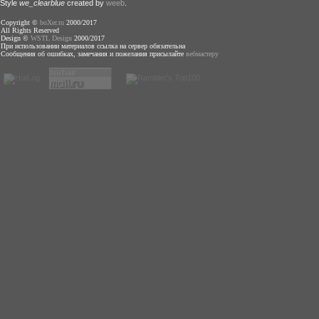
Style
we_clearblue
created by
weeb
.
Copyright ©
boXer.ru
2000/2017
All Rights Reserved
Design ©
WSTL Design
2000/2017
При использовании материалов ссылка на сервер обязательна
Сообщения об ошибках, замечания и пожелания присылайте
вебмастеру