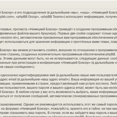
Боксер» и его подразделения (в дальнейшем «мы», «наш», «Немецкий Боксер»,
pbb.com», «phpBB Group», «phpBB Teams») используют информацию, получен
первых, просмотр «Немецкий Боксер» приведёт к созданию программным об
временных файлов вашего браузера). Первые две cookie содержат только ид
session-id»), автоматически присвоенные вам программным обеспечением ph
дет использоваться для хранения информации о прочтённых вами темах, по
Боксер» мы можем установить cookies, внешние по отношению к программном
трение страниц, созданных исключительно программным обеспечением phpBB
м. Этими данными могут быть, но не исчерпываются, следующие данные: соо
анные при регистрации в конференции «Немецкий Боксер» (в дальнейшем «
шем «ваши сообщения»).
м, однозначно идентифицируемое имя (в дальнейшем «ваше имя пользователя
адрес email (в дальнейшем «ваш адрес email»). Ваша информация из вашей 
мации, применяемыми в стране, предоставляющей нам услуги хостинга. Лю
 пользователя, вашего пароля и вашего адреса email, может быть как необхо
Боксер». В любом случае у вас есть возможность выбрать, какая информаци
тказаться от получения сообщений, автоматически сгенерированных программ
ированием). Однако не рекомендуется использовать этот же самый пароль,
 на форумах «Немецкий Боксер», пожалуйста, храните его в тайне, ни при к
 вправе спрашивать ваш пароль. В случае, если вы забудете ваш пароль к ваш
, предусмотренной программным обеспечением phpBB. Вам будет необходимо