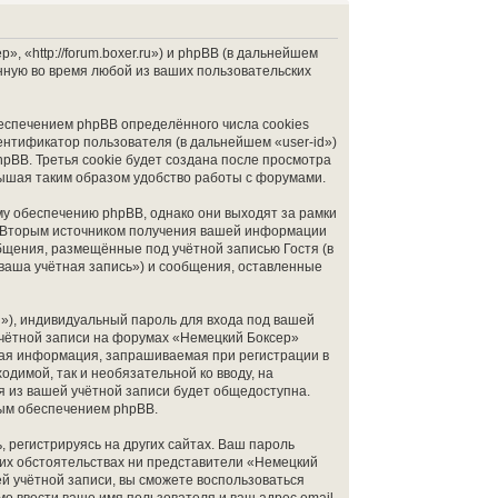
 «http://forum.boxer.ru») и phpBB (в дальнейшем
ную во время любой из ваших пользовательских
еспечением phpBB определённого числа cookies
ентификатор пользователя (в дальнейшем «user-id»)
pBB. Третья cookie будет создана после просмотра
вышая таким образом удобство работы с форумами.
у обеспечению phpBB, однако они выходят за рамки
. Вторым источником получения вашей информации
бщения, размещённые под учётной записью Гостя (в
ваша учётная запись») и сообщения, оставленные
»), индивидуальный пароль для входа под вашей
учётной записи на форумах «Немецкий Боксер»
бая информация, запрашиваемая при регистрации в
димой, так и необязательной ко вводу, на
я из вашей учётной записи будет общедоступна.
ным обеспечением phpBB.
 регистрируясь на других сайтах. Ваш пароль
аких обстоятельствах ни представители «Немецкий
ей учётной записи, вы сможете воспользоваться
 ввести ваше имя пользователя и ваш адрес email,