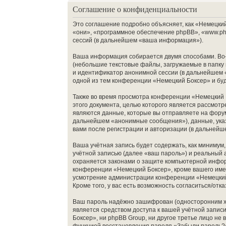
Соглашение о конфиденциальности
Это соглашение подробно объясняет, как «Немецкий 
«они», «программное обеспечение phpBB», «www.ph
сессий (в дальнейшем «ваша информация»).
Ваша информация собирается двумя способами. Во-
(небольшие текстовые файлы, загружаемые в папку 
и идентификатор анонимной сессии (в дальнейшем «
одной из тем конференции «Немецкий Боксер» и бу
Также во время просмотра конференции «Немецкий 
этого документа, целью которого является рассмо
являются данные, которые вы отправляете на фору
дальнейшем «анонимные сообщения»), данные, указ
вами после регистрации и авторизации (в дальней
Ваша учётная запись будет содержать, как миниму
учётной записью (далее «ваш пароль») и реальный 
охраняется законами о защите компьютерной инфор
конференции «Немецкий Боксер», кроме вашего имени
усмотрение администрации конференции «Немецкий 
Кроме того, у вас есть возможность согласиться/о
Ваш пароль надёжно зашифрован (односторонним хэш
является средством доступа к вашей учётной записи
Боксер», ни phpBB Group, ни другое третье лицо не
функцией восстановления пароля «Забыли пароль?»