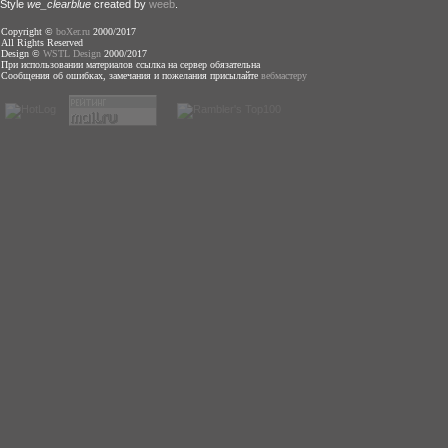
Style
we_clearblue
created by
weeb
.
Copyright ©
boXer.ru
2000/2017
All Rights Reserved
Design ©
WSTL Design
2000/2017
При использовании материалов ссылка на сервер обязательна
Сообщения об ошибках, замечания и пожелания присылайте
вебмастеру