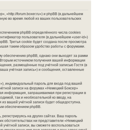
 «http://forum.boxer.ru») и phpBB (в дальнейшем
ную во время любой из ваших пользовательских
еспечением phpBB определённого числа cookies
ентификатор пользователя (в дальнейшем «user-id»)
pBB. Третья cookie будет создана после просмотра
вышая таким образом удобство работы с форумами.
у обеспечению phpBB, однако они выходят за рамки
. Вторым источником получения вашей информации
бщения, размещённые под учётной записью Гостя (в
ваша учётная запись») и сообщения, оставленные
»), индивидуальный пароль для входа под вашей
учётной записи на форумах «Немецкий Боксер»
бая информация, запрашиваемая при регистрации в
димой, так и необязательной ко вводу, на
я из вашей учётной записи будет общедоступна.
ным обеспечением phpBB.
 регистрируясь на других сайтах. Ваш пароль
аких обстоятельствах ни представители «Немецкий
ей учётной записи, вы сможете воспользоваться
 ввести ваше имя пользователя и ваш адрес email,