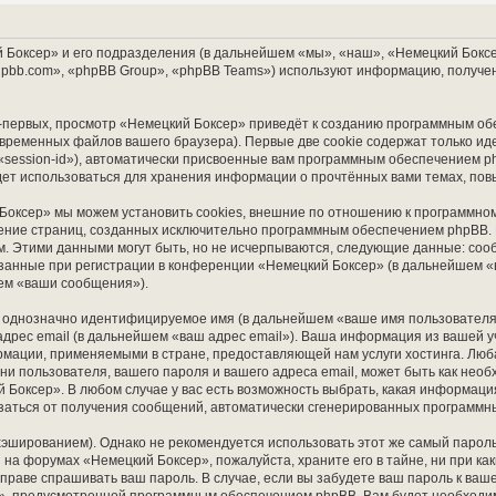
Боксер» и его подразделения (в дальнейшем «мы», «наш», «Немецкий Боксер»,
pbb.com», «phpBB Group», «phpBB Teams») используют информацию, получен
первых, просмотр «Немецкий Боксер» приведёт к созданию программным об
временных файлов вашего браузера). Первые две cookie содержат только ид
session-id»), автоматически присвоенные вам программным обеспечением ph
дет использоваться для хранения информации о прочтённых вами темах, по
Боксер» мы можем установить cookies, внешние по отношению к программном
трение страниц, созданных исключительно программным обеспечением phpBB
м. Этими данными могут быть, но не исчерпываются, следующие данные: соо
анные при регистрации в конференции «Немецкий Боксер» (в дальнейшем «
шем «ваши сообщения»).
м, однозначно идентифицируемое имя (в дальнейшем «ваше имя пользователя
адрес email (в дальнейшем «ваш адрес email»). Ваша информация из вашей 
мации, применяемыми в стране, предоставляющей нам услуги хостинга. Лю
 пользователя, вашего пароля и вашего адреса email, может быть как необхо
Боксер». В любом случае у вас есть возможность выбрать, какая информаци
тказаться от получения сообщений, автоматически сгенерированных программ
ированием). Однако не рекомендуется использовать этот же самый пароль,
 на форумах «Немецкий Боксер», пожалуйста, храните его в тайне, ни при к
 вправе спрашивать ваш пароль. В случае, если вы забудете ваш пароль к ваш
, предусмотренной программным обеспечением phpBB. Вам будет необходимо