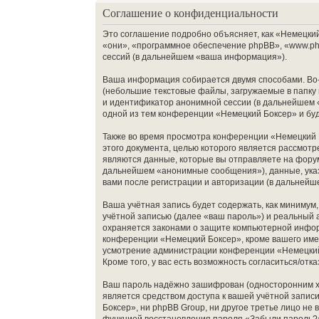
Соглашение о конфиденциальности
Это соглашение подробно объясняет, как «Немецкий 
«они», «программное обеспечение phpBB», «www.ph
сессий (в дальнейшем «ваша информация»).
Ваша информация собирается двумя способами. Во-
(небольшие текстовые файлы, загружаемые в папку 
и идентификатор анонимной сессии (в дальнейшем «
одной из тем конференции «Немецкий Боксер» и бу
Также во время просмотра конференции «Немецкий 
этого документа, целью которого является рассмо
являются данные, которые вы отправляете на фору
дальнейшем «анонимные сообщения»), данные, указ
вами после регистрации и авторизации (в дальней
Ваша учётная запись будет содержать, как миниму
учётной записью (далее «ваш пароль») и реальный 
охраняется законами о защите компьютерной инфор
конференции «Немецкий Боксер», кроме вашего имени
усмотрение администрации конференции «Немецкий 
Кроме того, у вас есть возможность согласиться/о
Ваш пароль надёжно зашифрован (односторонним хэш
является средством доступа к вашей учётной записи
Боксер», ни phpBB Group, ни другое третье лицо не
функцией восстановления пароля «Забыли пароль?»