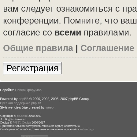
вам следует ознакомиться с пр
конференции. Помните, что ваш
согласие со
всеми
правилами.
Общие правила
|
Соглашение
Регистрация
Перейти:
Список форумов
Powered by
phpBB
© 2000, 2002, 2005, 2007 phpBB Group.
Русская поддержка phpBB
Style
we_clearblue
created by
weeb
.
Copyright ©
boXer.ru
2000/2017
All Rights Reserved
Design ©
WSTL Design
2000/2017
При использовании материалов ссылка на сервер обязательна
Сообщения об ошибках, замечания и пожелания присылайте
вебмастеру