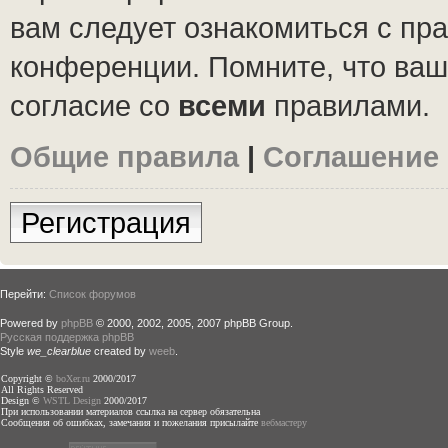
вам следует ознакомиться с пр
конференции. Помните, что ваш
согласие со
всеми
правилами.
Общие правила
|
Соглашение
Регистрация
Перейти:
Список форумов
Powered by
phpBB
© 2000, 2002, 2005, 2007 phpBB Group.
Русская поддержка phpBB
Style
we_clearblue
created by
weeb
.
Copyright ©
boXer.ru
2000/2017
All Rights Reserved
Design ©
WSTL Design
2000/2017
При использовании материалов ссылка на сервер обязательна
Сообщения об ошибках, замечания и пожелания присылайте
вебмастеру