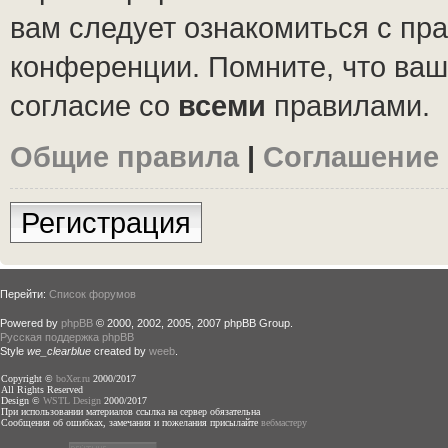
вам следует ознакомиться с пр
конференции. Помните, что ваш
согласие со
всеми
правилами.
Общие правила
|
Соглашение
Регистрация
Перейти:
Список форумов
Powered by
phpBB
© 2000, 2002, 2005, 2007 phpBB Group.
Русская поддержка phpBB
Style
we_clearblue
created by
weeb
.
Copyright ©
boXer.ru
2000/2017
All Rights Reserved
Design ©
WSTL Design
2000/2017
При использовании материалов ссылка на сервер обязательна
Сообщения об ошибках, замечания и пожелания присылайте
вебмастеру