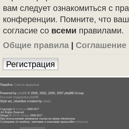
вам следует ознакомиться с пр
конференции. Помните, что ваш
согласие со
всеми
правилами.
Общие правила
|
Соглашение
Регистрация
Перейти:
Список форумов
Powered by
phpBB
© 2000, 2002, 2005, 2007 phpBB Group.
Русская поддержка phpBB
Style
we_clearblue
created by
weeb
.
Copyright ©
boXer.ru
2000/2017
All Rights Reserved
Design ©
WSTL Design
2000/2017
При использовании материалов ссылка на сервер обязательна
Сообщения об ошибках, замечания и пожелания присылайте
вебмастеру