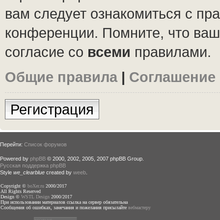
вам следует ознакомиться с пр
конференции. Помните, что ваш
согласие со
всеми
правилами.
Общие правила
|
Соглашение
Регистрация
Перейти:
Список форумов
Powered by
phpBB
© 2000, 2002, 2005, 2007 phpBB Group.
Русская поддержка phpBB
Style
we_clearblue
created by
weeb
.
Copyright ©
boXer.ru
2000/2017
All Rights Reserved
Design ©
WSTL Design
2000/2017
При использовании материалов ссылка на сервер обязательна
Сообщения об ошибках, замечания и пожелания присылайте
вебмастеру