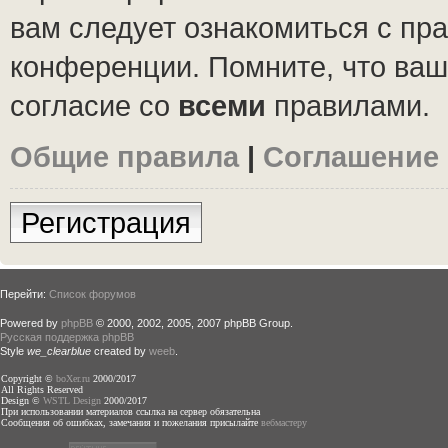
вам следует ознакомиться с пр
конференции. Помните, что ваш
согласие со
всеми
правилами.
Общие правила
|
Соглашение
Регистрация
Перейти:
Список форумов
Powered by
phpBB
© 2000, 2002, 2005, 2007 phpBB Group.
Русская поддержка phpBB
Style
we_clearblue
created by
weeb
.
Copyright ©
boXer.ru
2000/2017
All Rights Reserved
Design ©
WSTL Design
2000/2017
При использовании материалов ссылка на сервер обязательна
Сообщения об ошибках, замечания и пожелания присылайте
вебмастеру