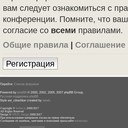
вам следует ознакомиться с пр
конференции. Помните, что ваш
согласие со
всеми
правилами.
Общие правила
|
Соглашение
Регистрация
Перейти:
Список форумов
Powered by
phpBB
© 2000, 2002, 2005, 2007 phpBB Group.
Русская поддержка phpBB
Style
we_clearblue
created by
weeb
.
Copyright ©
boXer.ru
2000/2017
All Rights Reserved
Design ©
WSTL Design
2000/2017
При использовании материалов ссылка на сервер обязательна
Сообщения об ошибках, замечания и пожелания присылайте
вебмастеру