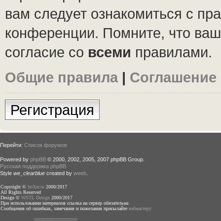
вам следует ознакомиться с пр
конференции. Помните, что ваш
согласие со
всеми
правилами.
Общие правила
|
Соглашение
Регистрация
Перейти:
Список форумов
Powered by
phpBB
© 2000, 2002, 2005, 2007 phpBB Group.
Русская поддержка phpBB
Style
we_clearblue
created by
weeb
.
Copyright ©
boXer.ru
2000/2017
All Rights Reserved
Design ©
WSTL Design
2000/2017
При использовании материалов ссылка на сервер обязательна
Сообщения об ошибках, замечания и пожелания присылайте
вебмастеру