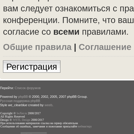
вам следует ознакомиться с пр
конференции. Помните, что ваш
согласие со
всеми
правилами.
Общие правила
|
Соглашение
Регистрация
Перейти:
Список форумов
Powered by
phpBB
© 2000, 2002, 2005, 2007 phpBB Group.
Русская поддержка phpBB
Style
we_clearblue
created by
weeb
.
Copyright ©
boXer.ru
2000/2017
All Rights Reserved
Design ©
WSTL Design
2000/2017
При использовании материалов ссылка на сервер обязательна
Сообщения об ошибках, замечания и пожелания присылайте
вебмастеру