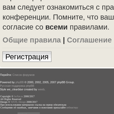
вам следует ознакомиться с пр
конференции. Помните, что ваш
согласие со
всеми
правилами.
Общие правила
|
Соглашение
Регистрация
Перейти:
Список форумов
Powered by
phpBB
© 2000, 2002, 2005, 2007 phpBB Group.
Русская поддержка phpBB
Style
we_clearblue
created by
weeb
.
Copyright ©
boXer.ru
2000/2017
All Rights Reserved
Design ©
WSTL Design
2000/2017
При использовании материалов ссылка на сервер обязательна
Сообщения об ошибках, замечания и пожелания присылайте
вебмастеру