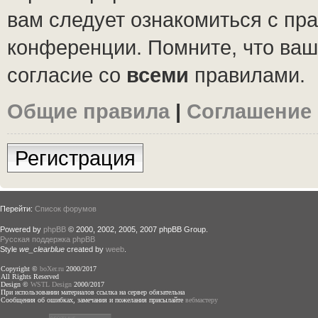
вам следует ознакомиться с пр
конференции. Помните, что ваш
согласие со
всеми
правилами.
Общие правила
|
Соглашение
Регистрация
Перейти:
Список форумов
Powered by
phpBB
© 2000, 2002, 2005, 2007 phpBB Group.
Русская поддержка phpBB
Style
we_clearblue
created by
weeb
.
Copyright ©
boXer.ru
2000/2017
All Rights Reserved
Design ©
WSTL Design
2000/2017
При использовании материалов ссылка на сервер обязательна
Сообщения об ошибках, замечания и пожелания присылайте
вебмастеру