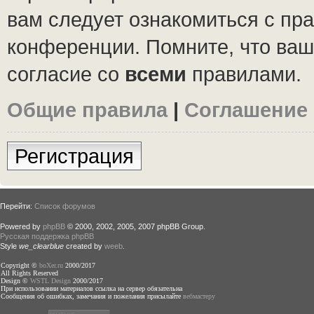
вам следует ознакомиться с пр
конференции. Помните, что ваш
согласие со
всеми
правилами.
Общие правила
|
Соглашение
Регистрация
Перейти:
Список форумов
Powered by
phpBB
© 2000, 2002, 2005, 2007 phpBB Group.
Русская поддержка phpBB
Style
we_clearblue
created by
weeb
.
Copyright ©
boXer.ru
2000/2017
All Rights Reserved
Design ©
WSTL Design
2000/2017
При использовании материалов ссылка на сервер обязательна
Сообщения об ошибках, замечания и пожелания присылайте
вебмастеру