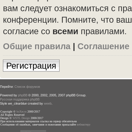
вам следует ознакомиться с пр
конференции. Помните, что ваш
согласие со
всеми
правилами.
Общие правила
|
Соглашение
Регистрация
Перейти:
Список форумов
Powered by
phpBB
© 2000, 2002, 2005, 2007 phpBB Group.
Русская поддержка phpBB
Style
we_clearblue
created by
weeb
.
Copyright ©
boXer.ru
2000/2017
All Rights Reserved
Design ©
WSTL Design
2000/2017
При использовании материалов ссылка на сервер обязательна
Сообщения об ошибках, замечания и пожелания присылайте
вебмастеру