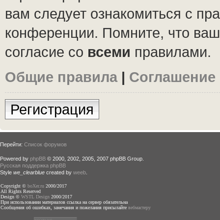
вам следует ознакомиться с пр
конференции. Помните, что ваш
согласие со
всеми
правилами.
Общие правила
|
Соглашение
Регистрация
Перейти:
Список форумов
Powered by
phpBB
© 2000, 2002, 2005, 2007 phpBB Group.
Русская поддержка phpBB
Style
we_clearblue
created by
weeb
.
Copyright ©
boXer.ru
2000/2017
All Rights Reserved
Design ©
WSTL Design
2000/2017
При использовании материалов ссылка на сервер обязательна
Сообщения об ошибках, замечания и пожелания присылайте
вебмастеру