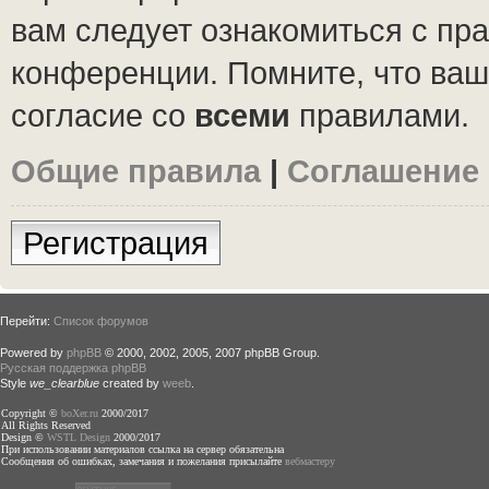
вам следует ознакомиться с пр
конференции. Помните, что ваш
согласие со
всеми
правилами.
Общие правила
|
Соглашение
Регистрация
Перейти:
Список форумов
Powered by
phpBB
© 2000, 2002, 2005, 2007 phpBB Group.
Русская поддержка phpBB
Style
we_clearblue
created by
weeb
.
Copyright ©
boXer.ru
2000/2017
All Rights Reserved
Design ©
WSTL Design
2000/2017
При использовании материалов ссылка на сервер обязательна
Сообщения об ошибках, замечания и пожелания присылайте
вебмастеру