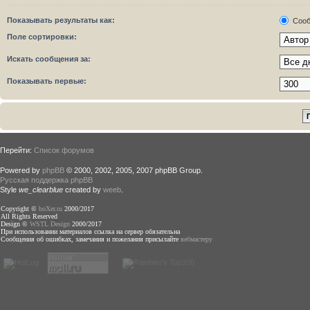
Показывать результаты как:
Сооб
Поле сортировки:
Искать сообщения за:
Показывать первые:
Перейти:
Список форумов
Powered by
phpBB
© 2000, 2002, 2005, 2007 phpBB Group.
Русская поддержка phpBB
Style
we_clearblue
created by
weeb
.
Copyright ©
boXer.ru
2000/2017
All Rights Reserved
Design ©
WSTL Design
2000/2017
При использовании материалов ссылка на сервер обязательна
Сообщения об ошибках, замечания и пожелания присылайте
вебмастеру