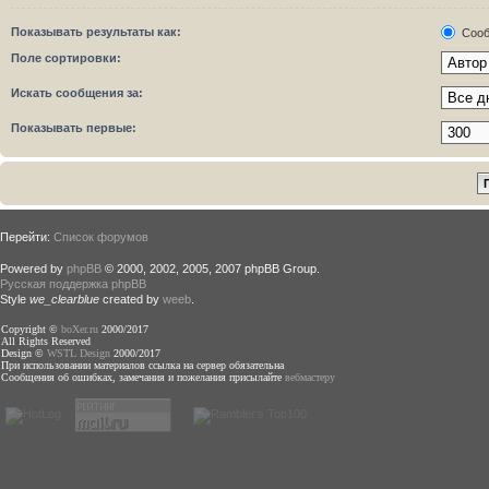
Показывать результаты как:
Сооб
Поле сортировки:
Искать сообщения за:
Показывать первые:
Перейти:
Список форумов
Powered by
phpBB
© 2000, 2002, 2005, 2007 phpBB Group.
Русская поддержка phpBB
Style
we_clearblue
created by
weeb
.
Copyright ©
boXer.ru
2000/2017
All Rights Reserved
Design ©
WSTL Design
2000/2017
При использовании материалов ссылка на сервер обязательна
Сообщения об ошибках, замечания и пожелания присылайте
вебмастеру