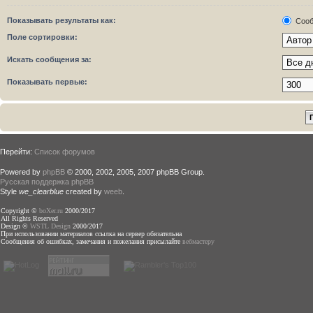
Показывать результаты как:
Сооб
Поле сортировки:
Искать сообщения за:
Показывать первые:
Перейти:
Список форумов
Powered by
phpBB
© 2000, 2002, 2005, 2007 phpBB Group.
Русская поддержка phpBB
Style
we_clearblue
created by
weeb
.
Copyright ©
boXer.ru
2000/2017
All Rights Reserved
Design ©
WSTL Design
2000/2017
При использовании материалов ссылка на сервер обязательна
Сообщения об ошибках, замечания и пожелания присылайте
вебмастеру