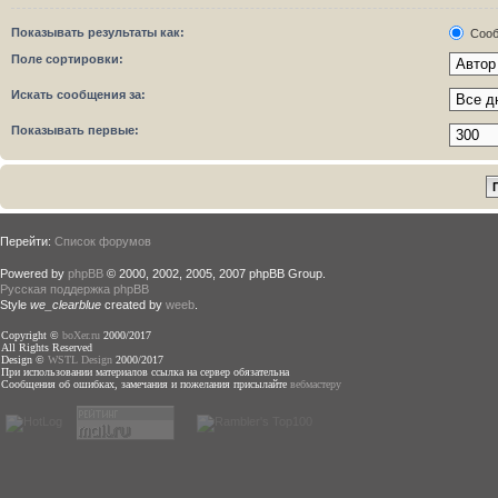
Показывать результаты как:
Сооб
Поле сортировки:
Искать сообщения за:
Показывать первые:
Перейти:
Список форумов
Powered by
phpBB
© 2000, 2002, 2005, 2007 phpBB Group.
Русская поддержка phpBB
Style
we_clearblue
created by
weeb
.
Copyright ©
boXer.ru
2000/2017
All Rights Reserved
Design ©
WSTL Design
2000/2017
При использовании материалов ссылка на сервер обязательна
Сообщения об ошибках, замечания и пожелания присылайте
вебмастеру