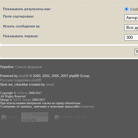
Показывать результаты как:
Сооб
Поле сортировки:
Искать сообщения за:
Показывать первые:
Перейти:
Список форумов
Powered by
phpBB
© 2000, 2002, 2005, 2007 phpBB Group.
Русская поддержка phpBB
Style
we_clearblue
created by
weeb
.
Copyright ©
boXer.ru
2000/2017
All Rights Reserved
Design ©
WSTL Design
2000/2017
При использовании материалов ссылка на сервер обязательна
Сообщения об ошибках, замечания и пожелания присылайте
вебмастеру