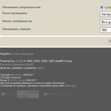
Показывать результаты как:
Сооб
Поле сортировки:
Искать сообщения за:
Показывать первые:
Перейти:
Список форумов
Powered by
phpBB
© 2000, 2002, 2005, 2007 phpBB Group.
Русская поддержка phpBB
Style
we_clearblue
created by
weeb
.
Copyright ©
boXer.ru
2000/2017
All Rights Reserved
Design ©
WSTL Design
2000/2017
При использовании материалов ссылка на сервер обязательна
Сообщения об ошибках, замечания и пожелания присылайте
вебмастеру