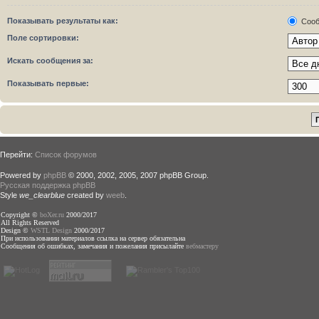
Показывать результаты как:
Сооб
Поле сортировки:
Искать сообщения за:
Показывать первые:
Перейти:
Список форумов
Powered by
phpBB
© 2000, 2002, 2005, 2007 phpBB Group.
Русская поддержка phpBB
Style
we_clearblue
created by
weeb
.
Copyright ©
boXer.ru
2000/2017
All Rights Reserved
Design ©
WSTL Design
2000/2017
При использовании материалов ссылка на сервер обязательна
Сообщения об ошибках, замечания и пожелания присылайте
вебмастеру